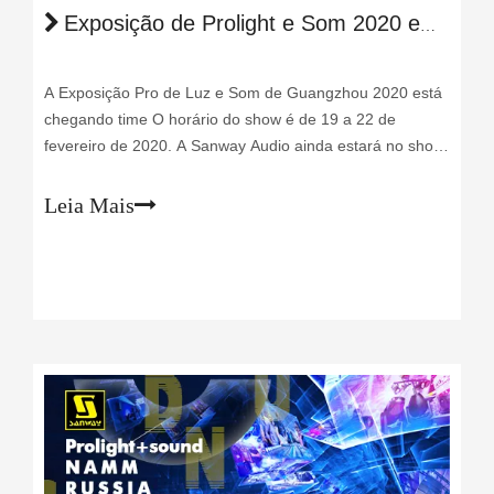
Exposição de Prolight e Som 2020 em Guangzhou
A Exposição Pro de Luz e Som de Guangzhou 2020 está
chegando time O horário do show é de 19 a 22 de
fevereiro de 2020. A Sanway Audio ainda estará no show
para manter contato com nossos clientes regulares ou
novos. O número do nosso estande é 1.1 D36, Área A. A
Leia Mais
Sanway Audio está com o objetivo neste show: fique a
par da onda de d