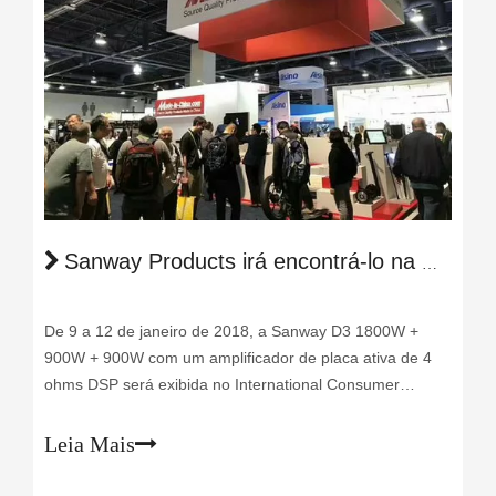
Sanway Products irá encontrá-lo na CES SMART EXPO US
De 9 a 12 de janeiro de 2018, a Sanway D3 1800W +
900W + 900W com um amplificador de placa ativa de 4
ohms DSP será exibida no International Consumer
Electronics Show dos EUA. Como somos um fornecedor
dourado de 12 anos em Made-in-china.com, temos a
Leia Mais
chance de enviar nossos produtos para participar deste
show.