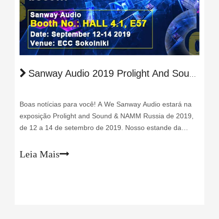
Sanway Audio 2019 Prolight And Sound e NAMM Russia Exhibition
Boas notícias para você! A We Sanway Audio estará na
exposição Prolight and Sound & NAMM Russia de 2019,
de 12 a 14 de setembro de 2019. Nosso estande da
Sanway Nº é HALL 4.1, E57.Os itens a seguir serão
mostrados: 3 peças KARA + 1 sistema SB18 ativo; O Kara
Leia Mais
ativo é alimentado pelo Sanway D1S-800D DSP a