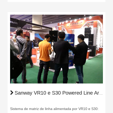
Sanway VR10 e S30 Powered Line Array System em 2017 Guangzhou Prolight + Sound Expo
Sistema de matriz de linha alimentada por VR10 e S30: