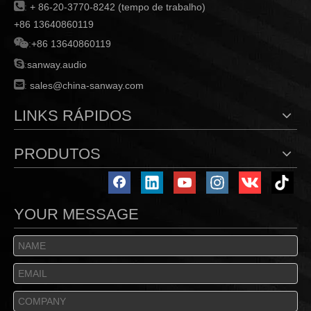

:
+ 86-20-3770-8242 (tempo de trabalho)
+86 13640860119

:
+86 13640860119

:
sanway.audio

:
sales@china-sanway.com
LINKS RÁPIDOS
PRODUTOS
YOUR MESSAGE