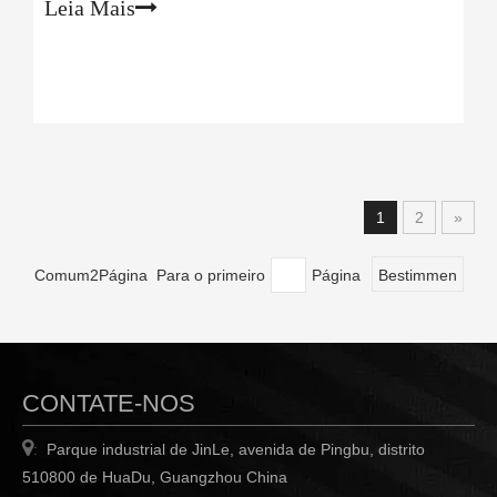
Leia Mais
1
2
»
Comum2Página Para o primeiro
Página
Bestimmen
CONTATE-NOS

Parque industrial de JinLe, avenida de Pingbu, distrito
:
510800 de HuaDu, Guangzhou China