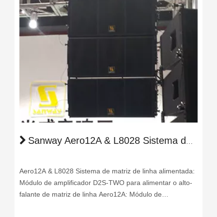
Sanway Aero12A & L8028 Sistema de Matriz de Linha Ativa em 2017 Guangzhou Prolight + Sound Expo
Aero12A & L8028 Sistema de matriz de linha alimentada:
Módulo de amplificador D2S-TWO para alimentar o alto-
falante de matriz de linha Aero12A: Módulo de
amplificador D3-2CH para alimentar o subwoofer L8028: