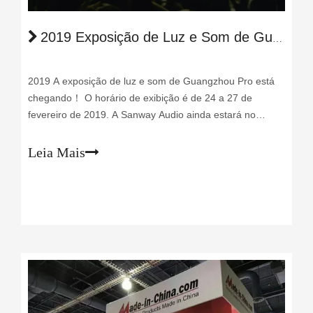
2019 Exposição de Luz e Som de Guangzhou Pro
2019 A exposição de luz e som de Guangzhou Pro está
chegando！ O horário de exibição é de 24 a 27 de
fevereiro de 2019. A Sanway Audio ainda estará no
programa para manter contato com nossos clientes
regulares ou novos. Nosso estande No. é 1.1 G12, área
Leia Mais
A. Sanway Audio é com o objetivo com este show: manter
a par da onda de d