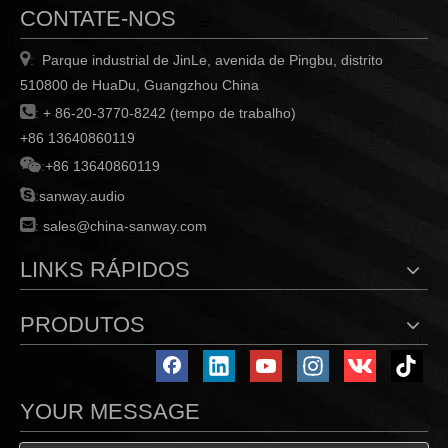
CONTATE-NOS

Parque industrial de JinLe, avenida de Pingbu, distrito
:
510800 de HuaDu, Guangzhou China

:
+ 86-20-3770-8242 (tempo de trabalho)
+86 13640860119

:
+86 13640860119

:
sanway.audio

:
sales@china-sanway.com
LINKS RÁPIDOS
PRODUTOS
YOUR MESSAGE