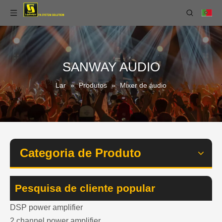
SANWAY AUDIO
Lar
»
Produtos
»
Mixer de áudio
Categoria de Produto
Pesquisa de cliente popular
DSP power amplifier
2 channel power amplifier