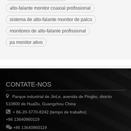
alto-falante monitor coaxial profissional
sistema de alto-falante monitor de palco
monitores de alto-falante profissional
pa monitor ativo
CONTATE-NOS

Parque industrial de JinLe, avenida de Pingbu, distrito
:
510800 de HuaDu, Guangzhou China

:
+ 86-20-3770-8242 (tempo de trabalho)
+86 13640860119

:
+86 13640860119