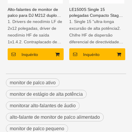
Alto-falantes de monitor de
LE1500S Single 15
palco para DJ M212 duplos
polegadas Compacto Stage
de 12"e bi-amplificador PA
Monitor Speaker
1. Drivers de neodímio LF de
1. Single 15 "ultra-longa
2x12 polegadas, driver de
excursão de alta potência2.
neodímio HF de saída
Chifre HF de dispersão
1x1.4.2. Contraplacado de
diferencial de directividade
bétula de 15 mm com
constante otimizado3.
Inquérito
Inquérito
acabamento resistente às
Armário de contraplacado de
intempéries3. O guia de
bétula multi-laminado de
onda de baixa distorção
design contemporâneo4. 8
fornece dispersão de 80 ° H
ohm de impedância
x 50 ° V4. 800 Watts
monitor de palco ativo
nominal5. Alto-falante do
contínuos, potência de pico
subwoofer de RMS 600W
monitor de estágio de alta potência
de 3.200 Watts
pro6. projeto especial para o
sistema DISCO
monitorar alto-falantes de áudio
alto-falante de monitor de palco alimentado
monitor de palco pequeno