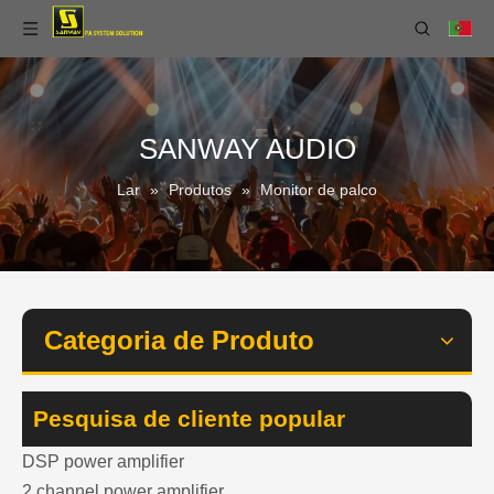
SANWAY AUDIO
Lar
»
Produtos
»
Monitor de palco
Categoria de Produto
Pesquisa de cliente popular
DSP power amplifier
2 channel power amplifier