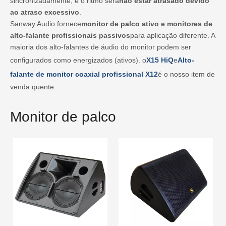
sincronizadamente, e o ritmo será
não estar atrasado devido
ao atraso excessivo
.
Sanway Audio fornece
monitor de palco ativo e monitores de
alto-falante profissionais passivos
para aplicação diferente. A
maioria dos alto-falantes de áudio do monitor podem ser
configurados como energizados (ativos). o
X15 HiQ
e
Alto-
falante de monitor coaxial profissional X12
é o nosso item de
venda quente.
Monitor de palco