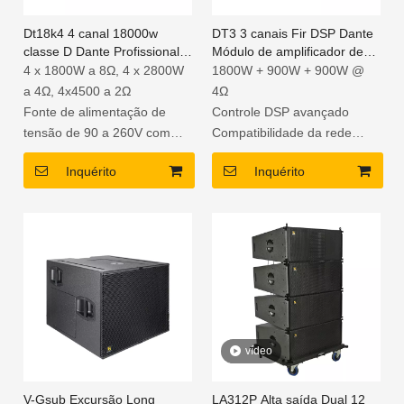
Dt18k4 4 canal 18000w
DT3 3 canais Fir DSP Dante
classe D Dante Profissional
Módulo de amplificador de
Digital Audio Power
placa de áudio para sistema
4 x 1800W a 8Ω, 4 ​​x 2800W
1800W + 900W + 900W @
amplificador
de matriz de linhas
a 4Ω, 4x4500 a 2Ω
4Ω
Fonte de alimentação de
Controle DSP avançado
tensão de 90 a 260V com
Compatibilidade da rede
PFC
Dante
Inquérito
Inquérito
Processamento DSP
Filtro de abeto
avançado com FIR
Dante Network Audio
Integration
Instalação e controle fácil
vídeo
V-Gsub Excursão Long
LA312P Alta saída Dual 12