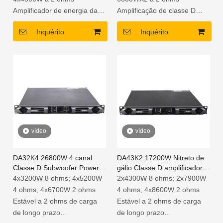
Amplificador de energia da
Amplificação de classe D
classe D leve
poderosa e de alta eficiência
Inquérito
Inquérito
1U Espaço de rack
Design de espaço de rack 1u
Indicadores de função e
leve e compacto
proteção de curto -circuito
Indicadores de função e
Tensão de operação de
proteção de curto -circuito
energia PFC 90V a 260V
2 ohms de carga de longo
prazo estável
vídeo
vídeo
DA32K4 26800W 4 canal
DA43K2 17200W Nitreto de
Classe D Subwoofer Power
gálio Classe D amplificador
amplificador
de energia de áudio para
4x3200W 8 ohms; 4x5200W
2x4300W 8 ohms; 2x7900W
subwoofer
4 ohms; 4x6700W 2 ohms
4 ohms; 4x8600W 2 ohms
Estável a 2 ohms de carga
Estável a 2 ohms de carga
de longo prazo
de longo prazo