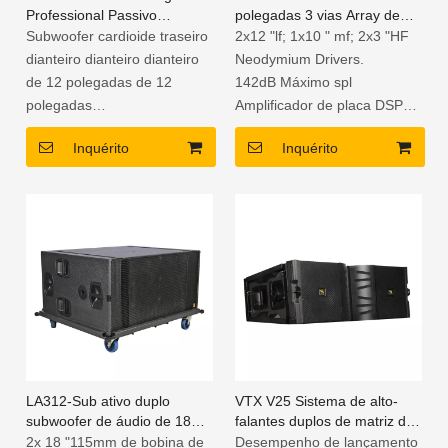
Professional Passivo
polegadas 3 vias Array de
Subwoofer cardióide de 18
linha ativa
Subwoofer cardioide traseiro
2x12 "lf; 1x10 " mf; 2x3 "HF
polegadas
dianteiro dianteiro dianteiro
Neodymium Drivers.
de 12 polegadas de 12
142dB Máximo spl
polegadas
Amplificador de placa DSP
Compensado russo da
de 3 vias DSP
Inquérito
Inquérito
primeira série
100-240V Tensão universal
Tinta de poliureia à prova
Gabinete de compensado de
d'água
bétula russo da primeira
série
Tinta de poliureia à prova
d'água
LA312-Sub ativo duplo
VTX V25 Sistema de alto-
subwoofer de áudio de 18
falantes duplos de matriz de
polegadas
linha tri-amp de 15
2x 18 "115mm de bobina de
Desempenho de lançamento