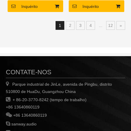
Transistores de nitreto de
Transistores de nitreto de
Inquérito
Inquérito
gálio
gálio
Fonte de alimentação de
Fonte de alimentação de
tensão de 90 a 265V com
tensão de 90 a 265V com
1
2
3
4
...
12
»
PFC
PFC
Alta potência e alta fidelidade
alta potência e alta fidelidade
CONTATE-NOS

Parque industrial de JinLe, avenida de Pingbu, distrito
:
510800 de HuaDu, Guangzhou China

:
+ 86-20-3770-8242 (tempo de trabalho)
+86 13640860119

:
+86 13640860119

:
sanway.audio