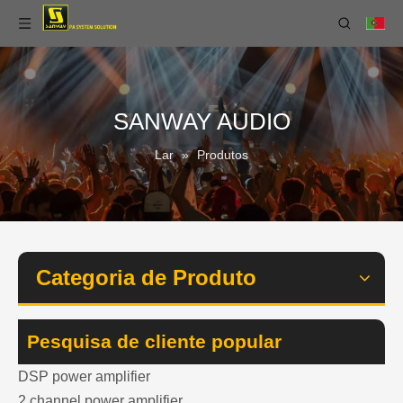
SANWAY AUDIO
Lar
»
Produtos
Categoria de Produto
Pesquisa de cliente popular
DSP power amplifier
2 channel power amplifier