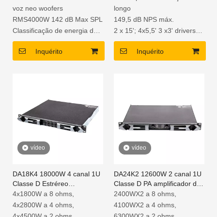
polegadas para concerto ao
voz neo woofers
longo
ar livre
RMS4000W 142 dB Max SPL
149,5 dB NPS máx.
Classificação de energia do
2 x 15'; 4x5,5' 3 x3' drivers
sistema 4000 watts rms
de alto-falante de neodímio
Inquérito
Inquérito
Gabinete de compensado de
Gabinete de compensado de
bétula de 18 mm com
bétula de primeira qualidade
revestimento à prova d'água
com acabamento em
Estrutura protetora de aço
poliureia à prova d'água
perfurado preto
Amplificador de placa DSP
2CH poderoso com PFC
vídeo
vídeo
DA18K4 18000W 4 canal 1U
DA24K2 12600W 2 canal 1U
Classe D Estréreo
Classe D PA amplificador de
amplificador de energia de
subwoofer
4x1800W a 8 ohms,
2400WX2 a 8 ohms,
áudio
4x2800W a 4 ohms,
4100WX2 a 4 ohms,
4x4500W a 2 ohms
6300WX2 a 2 ohms