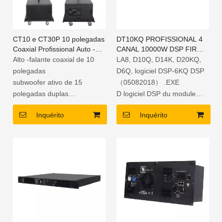
CT10 e CT30P 10 polegadas
DT10KQ PROFISSIONAL 4
Coaxial Profissional Auto -
CANAL 10000W DSP FIR
alimentado Array Sistema de
AMPLIFICADOR DE
Alto -falante coaxial de 10
LA8, D10Q, D14K, D20KQ,
som do alto -falante para
ENERGIE
polegadas
D6Q, logiciel DSP-6KQ DSP
eventos
subwoofer ativo de 15
（05082018） .EXE
polegadas duplas
D logiciel DSP du module
Leve e compacto
d'amplificateur de plaque de
Inquérito
Inquérito
Amplificador de placa DSP
série 05092018.exe
embutido
Sanway D3-215 Module
Madeira compensada russa
d'amplificateur DSP Software
com tinta de poliureia
20180525
FIR filtros, crossover, EQ,
compressor multiband, RMS
e limitador térmico
Fonte de alimentação de
tensão de 90 a 260V com
PFC