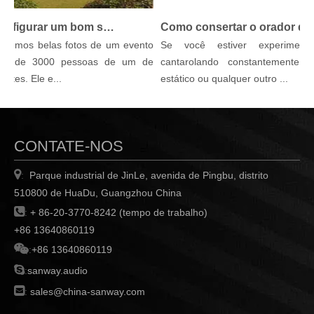
Como configurar um bom sistema de PA para evento ao ar livre?
Como consertar o orador do PA Buzz, zumbido e outros ruídos
ebemos belas fotos de um evento
Se você estiver experiment
vre de 3000 pessoas de um de
cantarolando constantemente, z
ntes. Ele e...
estático ou qualquer outro ...
CONTATE-NOS

Parque industrial de JinLe, avenida de Pingbu, distrito
:
510800 de HuaDu, Guangzhou China

:
+ 86-20-3770-8242 (tempo de trabalho)
+86 13640860119

:
+86 13640860119

:
sanway.audio

:
sales@china-sanway.com