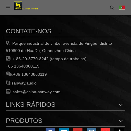
CONTATE-NOS

Parque industrial de JinLe, avenida de Pingbu, distrito
:
510800 de HuaDu, Guangzhou China

:
+ 86-20-3770-8242 (tempo de trabalho)
+86 13640860119

:
+86 13640860119

:
sanway.audio

:
sales@china-sanway.com
LINKS RÁPIDOS
PRODUTOS