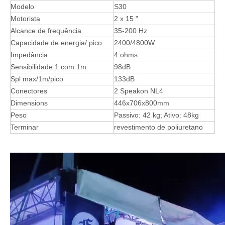
Modelo
S30
Motorista
2 x 15 "
Alcance de frequência
35-200 Hz
Capacidade de energia/ pico
2400/4800W
Impedância
4 ohms
Sensibilidade 1 com 1m
98dB
Spl max/1m/pico
133dB
Conectores
2 Speakon NL4
Dimensions
446x706x800mm
Peso
Passivo: 42 kg; Ativo: 48kg
Terminar
revestimento de poliuretano