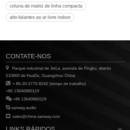
coluna de matriz de linha compacta
alto-falantes ao ar livre indoor
CONTATE-NOS

Parque industrial de JinLe, avenida de Pingbu, distrito
:
510800 de HuaDu, Guangzhou China

:
+ 86-20-3770-8242 (tempo de trabalho)
+86 13640860119

:
+86 13640860119

:
sanway.audio

:
sales@china-sanway.com
LINKS RÁPIDOS