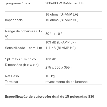
programa / pico:
200/400 W Bi-Mamed HF
16 ohms (Bi-AMP LF)
Impedância
16 ohms (Bi-AMP HF)
Range de cobertura (H x
80 °
x 10 °
V)
103 dB (Bi-AMP LF)
Sensibilidade 1 com 1 m
111 dB (Bi-AMP HF)
Spl
max / 1 m / pico
133 dB
Dimensões (h x w x d)
275 x 500 x 355 mm
Net
Peso
16 kg
Terminar
revestimento de poliuretano
Especificação de subwoofer dual de 15 polegadas S30