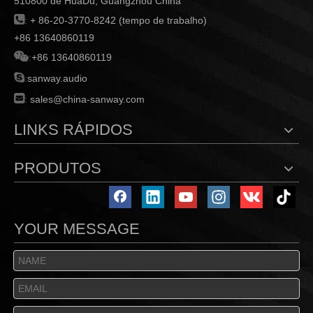
510800 de HuaDu, Guangzhou China

:
+ 86-20-3770-8242 (tempo de trabalho)
+86 13640860119

:
+86 13640860119

:
sanway.audio

:
sales@china-sanway.com
LINKS RÁPIDOS
PRODUTOS
YOUR MESSAGE