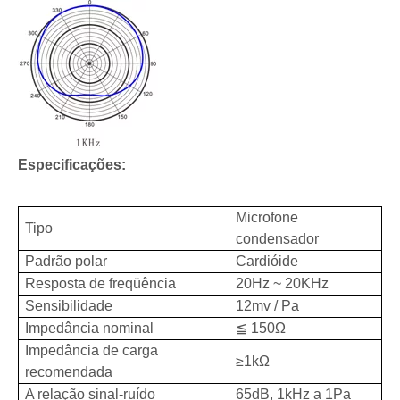
Especificações:
Microfone
Tipo
condensador
Padrão polar
Cardióide
Resposta de freqüência
20Hz ~ 20KHz
Sensibilidade
12mv / Pa
Impedância nominal
≦ 150Ω
Impedância de carga
≥1kΩ
recomendada
A relação sinal-ruído
65dB, 1kHz a 1Pa